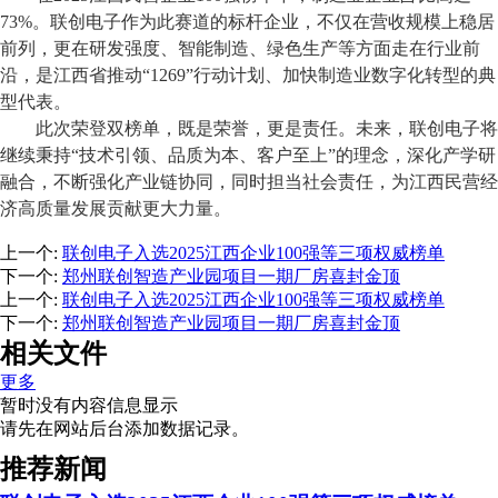
73%
。联创电子作为
此
赛道的标杆企业，不仅在营收规模上稳居
前列，更在研发强度、智能制造、绿色生产等方面走在行业前
沿，是江西省推动
“1269”行动计划、加快制造业数字化转型的典
型代表。
此次荣登双榜单，既是荣誉，更是责任。未来，联创电子将
继续秉持
“
技术引领、品质为本、客户至上
”
的理念，深化产学研
融合，不断强化产业链协同，
同时担当社会责任，
为江西民营经
济高质量发展贡献更大力量。
上一个
:
联创电子入选2025江西企业100强等三项权威榜单
下一个
:
郑州联创智造产业园项目一期厂房喜封金顶
上一个
:
联创电子入选2025江西企业100强等三项权威榜单
下一个
:
郑州联创智造产业园项目一期厂房喜封金顶
相关文件
更多
暂时没有内容信息显示
请先在网站后台添加数据记录。
推荐新闻