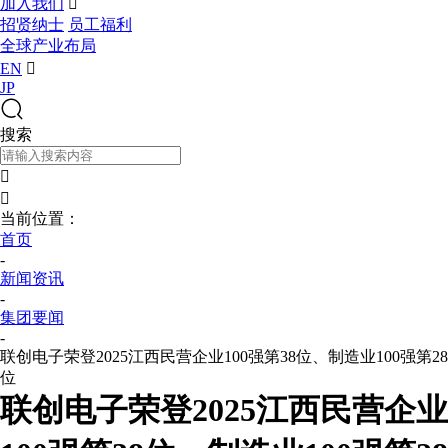
加入我们

招贤纳士
员工福利
全球产业布局
EN

JP
搜索


当前位置：
首页
-
新闻资讯
-
集团要闻
-
联创电子荣登2025江西民营企业100强第38位、制造业100强第28
位
联创电子荣登2025江西民营企业