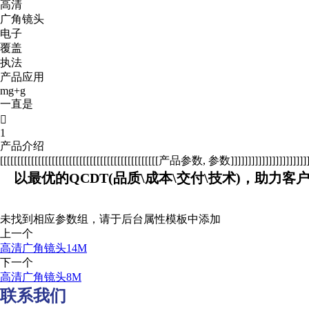
高清
广角镜头
电子
覆盖
执法
产品应用
mg+g
一直是

1
产品介绍
[[[[[[[[[[[[[[[[[[[[[[[[[[[[[[[[[[[[[[[[[[[[[[产品参数, 参数]]]]]]]]]]]]]]]]]]]]]]]]]
以最优的QCDT(品质\成本\交付\技术)，助力客
未找到相应参数组，请于后台属性模板中添加
上一个
高清广角镜头14M
下一个
高清广角镜头8M
联系我们