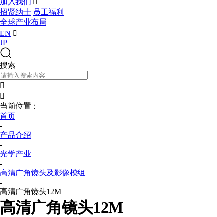
加入我们

招贤纳士
员工福利
全球产业布局
EN

JP
搜索


当前位置：
首页
-
产品介绍
-
光学产业
-
高清广角镜头及影像模组
-
高清广角镜头12M
高清广角镜头12M