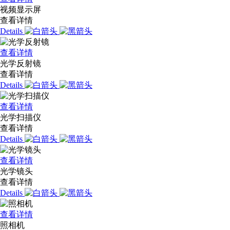
视频显示屏
查看详情
Details
查看详情
光学反射镜
查看详情
Details
查看详情
光学扫描仪
查看详情
Details
查看详情
光学镜头
查看详情
Details
查看详情
照相机