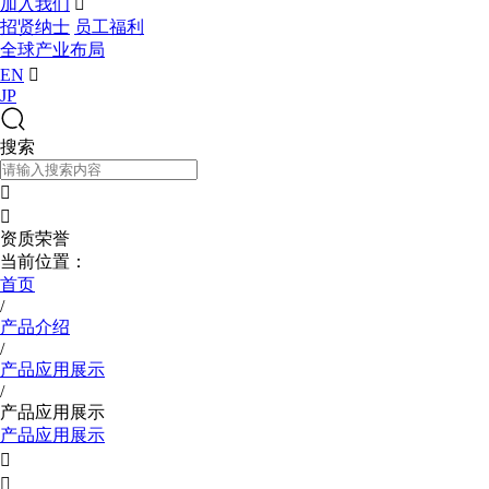
加入我们

招贤纳士
员工福利
全球产业布局
EN

JP
搜索


资质荣誉
当前位置：
首页
/
产品介绍
/
产品应用展示
/
产品应用展示
产品应用展示

