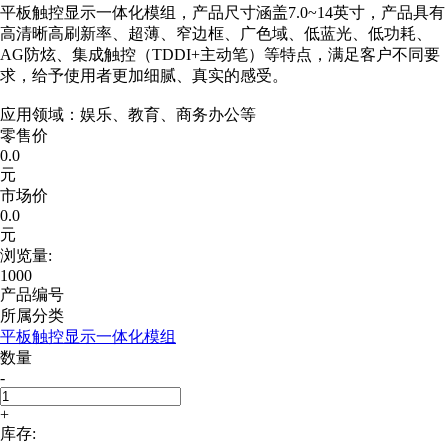
平板触控显示一体化模组，产品尺寸涵盖7.0~14英寸，产品具有
高清晰高刷新率、超薄、窄边框、广色域、低蓝光、低功耗、
AG防炫、集成触控（TDDI+主动笔）等特点，满足客户不同要
求，给予使用者更加细腻、真实的感受。
应用领域：娱乐、教育、商务办公等
零售价
0.0
元
市场价
0.0
元
浏览量:
1000
产品编号
所属分类
平板触控显示一体化模组
数量
-
+
库存: