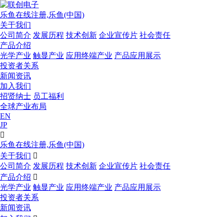
乐鱼在线注册,乐鱼(中国)
关于我们
公司简介
发展历程
技术创新
企业宣传片
社会责任
产品介绍
光学产业
触显产业
应用终端产业
产品应用展示
投资者关系
新闻资讯
加入我们
招贤纳士
员工福利
全球产业布局
EN
JP

乐鱼在线注册,乐鱼(中国)
关于我们

公司简介
发展历程
技术创新
企业宣传片
社会责任
产品介绍

光学产业
触显产业
应用终端产业
产品应用展示
投资者关系
新闻资讯