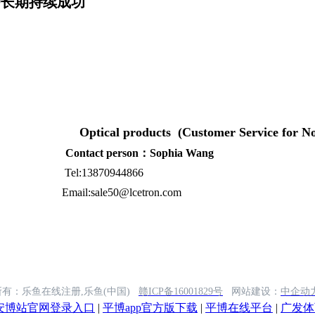
户长期持续成功
ts (Customer Service for Non-Chi
son：Sophia Wang
13870944866
l:sale50@lcetron.com
所有：乐鱼在线注册,乐鱼(中国)
赣ICP备16001829号
网站建设：
中企动
安博站官网登录入口
|
平博app官方版下载
|
平博在线平台
|
广发体