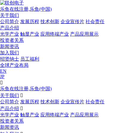
乐鱼在线注册,乐鱼(中国)
关于我们
公司简介
发展历程
技术创新
企业宣传片
社会责任
产品介绍
光学产业
触显产业
应用终端产业
产品应用展示
投资者关系
新闻资讯
加入我们
招贤纳士
员工福利
全球产业布局
EN
JP

乐鱼在线注册,乐鱼(中国)
关于我们

公司简介
发展历程
技术创新
企业宣传片
社会责任
产品介绍

光学产业
触显产业
应用终端产业
产品应用展示
投资者关系
新闻资讯