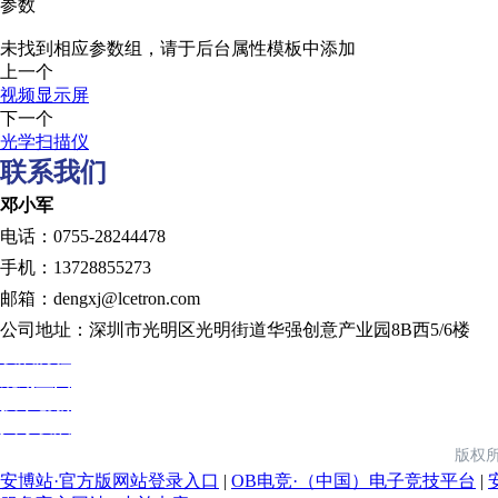
参数
未找到相应参数组，请于后台属性模板中添加
上一个
视频显示屏
下一个
光学扫描仪
联系我们
邓小军
电话：0755-28244478
手机：13728855273
邮箱：dengxj@lcetron.com
公司地址：深圳市光明区光明街道华强创意产业园8B西5/6楼
发展历程
规划蓝图
技术创新
人才发展
版权
安博站·官方版网站登录入口
|
OB电竞·（中国）电子竞技平台
|